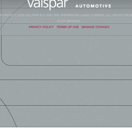
PYRIGHT © 2026 VALSPAR B.V. AND THE SHERWIN-WILLIAMS COMPANY. ALL RIGHTS RES
K.V.K 39033291
PRIVACY POLICY
-
TERMS OF USE
-
MANAGE COOKIES