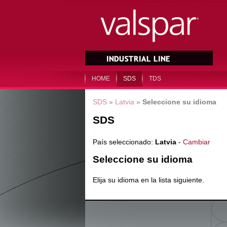
HOME
SDS
TDS
SDS
»
Latvia
»
Seleccione su idioma
SDS
País seleccionado:
Latvia
-
Cambiar
Seleccione su idioma
Elija su idioma en la lista siguiente.