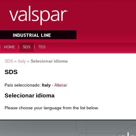
HOME
SDS
TDS
SDS
»
Italy
»
Selecionar idioma
SDS
País seleccionado:
Italy
-
Alterar
Selecionar idioma
Please choose your language from the list below.