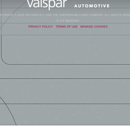
PYRIGHT © 2026 VALSPAR B.V. AND THE SHERWIN-WILLIAMS COMPANY. ALL RIGHTS RES
K.V.K 39033291
PRIVACY POLICY
-
TERMS OF USE
-
MANAGE COOKIES